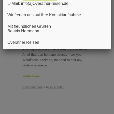
Vimeo Video
E-Mail: info(a)Overather-reisen.de
Januar 16, 2011
Wir freuen uns auf ihre Kontaktaufnahme.
You can also embed Videos like VImeo
Mit freundlichen Grüßen
Beatrix Herrmann
The attributes listed above (Skills,
Copyright, URL) can be
modified at will
.
Overather Reisen
You can add additional ones, remove
existing or add another dozen if you want to.
All of that can be done directly from your
WordPress backend, no need to edit any
code whatsoever.
Weiterlesen
→
0 Kommentare
/
by
ibischofer