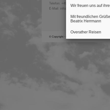
Telefon:
+49 2206 863 3890
Wir freuen uns auf ih
E-Mail: info(at)overather-reisen.de
Mit freundlichen Grüß
Beatrix Herrmann
Overather Reisen
© Copyright -
Overather Reisen