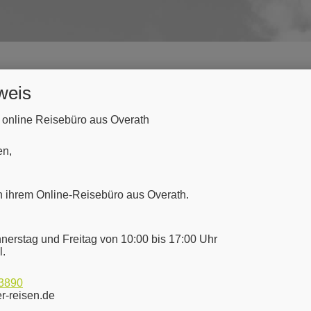
STA
weis
r online Reisebüro aus Overath
en,
n ihrem Online-Reisebüro aus Overath.
nerstag und Freitag von 10:00 bis 17:00 Uhr
l.
NÜTZL
Impressu
3890
er-reisen.de
Kontakt & 