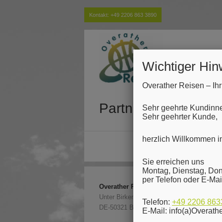
Kontakt:
+49 2206 863 3890
Wichtiger Hin
Overather Reisen – Ih
Partner von FERIA
Sehr geehrte Kundinn
Sehr geehrter Kunde,
herzlich Willkommen i
Sie erreichen uns
Montag, Dienstag, Don
per Telefon oder E-Mai
Overather Reisen GmbH
Unter Birken 19A
Telefon:
+49 2206 863
DE-50321 Brühl
E-Mail: info(a)Overath